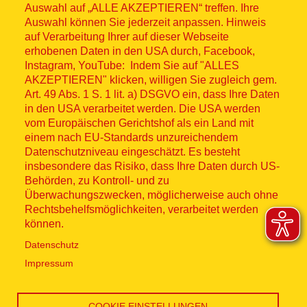
Auswahl auf „ALLE AKZEPTIEREN“ treffen. Ihre
Auswahl können Sie jederzeit anpassen. Hinweis
© ASB 2026
auf Verarbeitung Ihrer auf dieser Webseite
Fußzeilenmenü
erhobenen Daten in den USA durch, Facebook,
Impressum
Instagram, YouTube: Indem Sie auf "ALLES
AKZEPTIEREN" klicken, willigen Sie zugleich gem.
Datenschutz
Art. 49 Abs. 1 S. 1 lit. a) DSGVO ein, dass Ihre Daten
in den USA verarbeitet werden. Die USA werden
Kontakt
vom Europäischen Gerichtshof als ein Land mit
einem nach EU-Standards unzureichendem
Datenschutzniveau eingeschätzt. Es besteht
Hinweisgebersystem
insbesondere das Risiko, dass Ihre Daten durch US-
Behörden, zu Kontroll- und zu
Lieferkette
Überwachungszwecken, möglicherweise auch ohne
Rechtsbehelfsmöglichkeiten, verarbeitet werden
Widerruf
können.
Datenschutz
Social Media
Impressum
COOKIE EINSTELLUNGEN