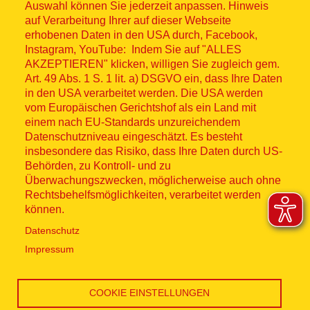
Auswahl können Sie jederzeit anpassen. Hinweis
© ASB 2026
auf Verarbeitung Ihrer auf dieser Webseite
Fußzeilenmenü
erhobenen Daten in den USA durch, Facebook,
Impressum
Instagram, YouTube: Indem Sie auf "ALLES
AKZEPTIEREN" klicken, willigen Sie zugleich gem.
Datenschutz
Art. 49 Abs. 1 S. 1 lit. a) DSGVO ein, dass Ihre Daten
in den USA verarbeitet werden. Die USA werden
Kontakt
vom Europäischen Gerichtshof als ein Land mit
einem nach EU-Standards unzureichendem
Datenschutzniveau eingeschätzt. Es besteht
Hinweisgebersystem
insbesondere das Risiko, dass Ihre Daten durch US-
Behörden, zu Kontroll- und zu
Lieferkette
Überwachungszwecken, möglicherweise auch ohne
Rechtsbehelfsmöglichkeiten, verarbeitet werden
Widerruf
können.
Datenschutz
Social Media
Impressum
COOKIE EINSTELLUNGEN