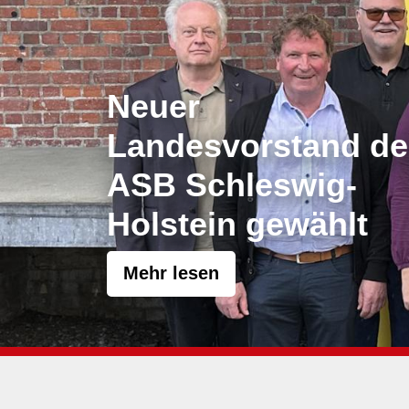
Dein FSJ beim AS
Jetzt informieren und
mitmachen