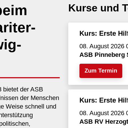
Kurse und 
beim
riter-
Kurs: Erste Hi
ig-
08. August 2026 
ASB Pinneberg 
Zum Termin
8 bietet der ASB
rfnissen der Menschen
Kurs: Erste Hi
tige Weise schnell und
08. August 2026 
nterstützung
ASB RV Herzog
olitischen,