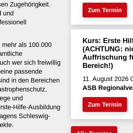
sen Zugehörigkeit.
Zum Termin
d und
fessionell
Kurs: Erste H
B mehr als 100.000
(ACHTUNG: nic
amtliche
Auffrischung f
uch wer sich freiwillig
Bereich!)
s eine passende
11. August 2026 0
sind in den Bereichen
ASB Regionalve
astrophenschutz,
lege und
Zum Termin
rste-Hilfe-Ausbildung
agens Schleswig-
ekte.